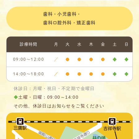
歯科・小児歯科・
歯科口腔外科・矯正歯科
診療時間
月
火
水
木
金
土
日
09:00〜12:00
／
●
●
●
●
◆
◆
14:00～18:00
／
●
●
●
●
◆
◆
休診日：月曜・祝日・不定期で金曜日
◆
土曜・日曜：09:00～14:00
その他、休診日はお知らせをご覧ください