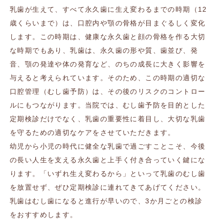
乳歯が生えて、すべて永久歯に生え変わるまでの時期（12
歳くらいまで）は、口腔内や顎の骨格が目まぐるしく変化
します。この時期は、健康な永久歯と顔の骨格を作る大切
な時期でもあり、乳歯は、永久歯の形や質、歯並び、発
音、顎の発達や体の発育など、のちの成長に大きく影響を
与えると考えられています。そのため、この時期の適切な
口腔管理（むし歯予防）は、その後のリスクのコントロー
ルにもつながります。当院では、むし歯予防を目的とした
定期検診だけでなく、乳歯の重要性に着目し、大切な乳歯
を守るための適切なケアをさせていただきます。
幼児から小児の時代に健全な乳歯で過ごすことこそ、今後
の長い人生を支える永久歯と上手く付き合っていく鍵にな
ります。「いずれ生え変わるから」といって乳歯のむし歯
を放置せず、ぜひ定期検診に連れてきてあげてください。
乳歯はむし歯になると進行が早いので、3か月ごとの検診
をおすすめします。